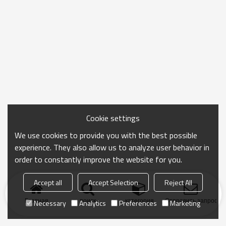
Cookie settings
We use cookies to provide you with the best possible
experience. They also allow us to analyze user behavior in
order to constantly improve the website for you.
Accept all
Accept Selection
Reject All
Главная
поиск
категория
Отправить запрос
Necessary
Analytics
Preferences
Marketing